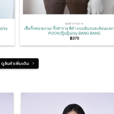
ชุดข้าราชการ
ง) by
เสื้อกั๊กหน่วยงาน/ กั๊กตำรวจ สีดำ แบบมีแถบสะท้อนแส
POON (ปู๊นปู๊น) by BANG BANG
฿
370
ดูสินค้าเพิ่มเติม