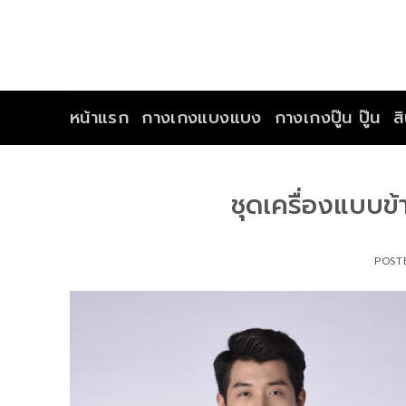
Skip
to
content
หน้าแรก
กางเกงแบงแบง
กางเกงปู๊น ปู๊น
ส
ชุดเครื่องแบบข้
POST