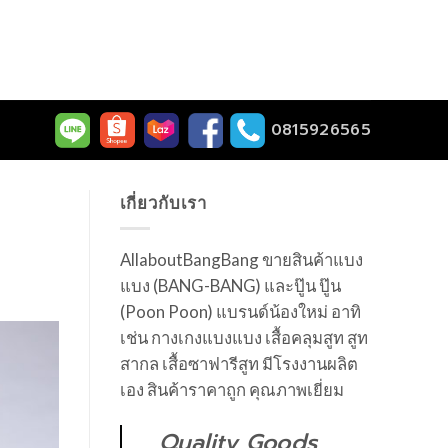
0815926565
เกี่ยวกับเรา
AllaboutBangBang ขายสินค้าแบง
แบง (BANG-BANG) และปู๊น ปู๊น
(Poon Poon) แบรนด์น้องใหม่ อาทิ
เช่น กางเกงแบงแบง เสื้อคลุมสูท สูท
สากล เสื้อซาฟารีสูท มีโรงงานผลิต
เอง สินค้าราคาถูก คุณภาพเยี่ยม
Quality Goods,