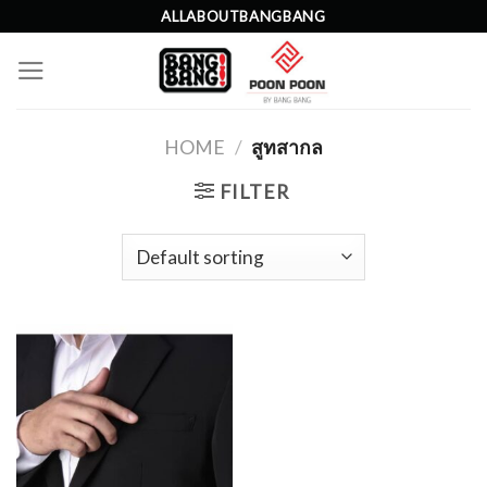
Skip
ALLABOUTBANGBANG
to
content
HOME
/
สูทสากล
FILTER