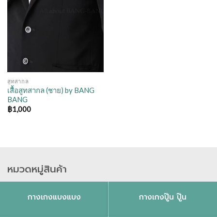
สูทสากล
เสื้อสูทสากล (ชาย) by BANG
BANG
฿
1,000
หมวดหมู่สินค้า
กางเกงแบงแบง
กางเกงปู๊น ปู๊น