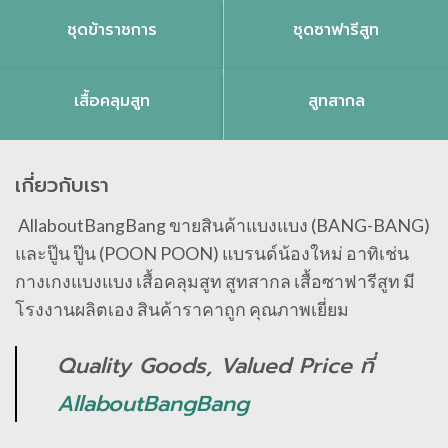
ชุดข้าราชการ
ชุดซาฟารีสูท
เสื้อคลุมสูท
สูทสากล
เกี่ยวกับเรา
AllaboutBangBang ขายสินค้าแบงแบง (BANG-BANG)
และปู๊น ปู๊น (POON POON) แบรนด์น้องใหม่ อาทิเช่น
กางเกงแบงแบง เสื้อคลุมสูท สูทสากล เสื้อซาฟารีสูท มี
โรงงานผลิตเอง สินค้าราคาถูก คุณภาพเยี่ยม
Quality Goods, Valued Price ที่
AllaboutBangBang