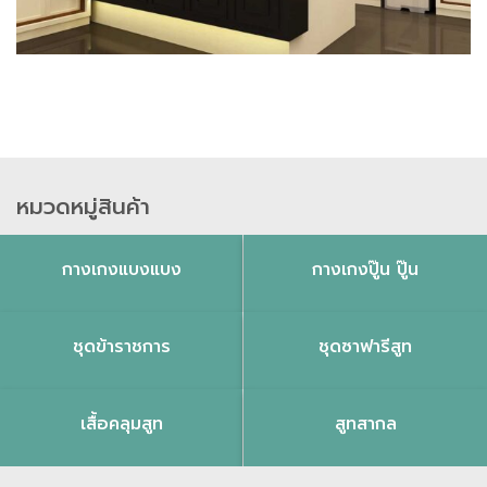
หมวดหมู่สินค้า
กางเกงแบงแบง
กางเกงปู๊น ปู๊น
ชุดข้าราชการ
ชุดซาฟารีสูท
เสื้อคลุมสูท
สูทสากล